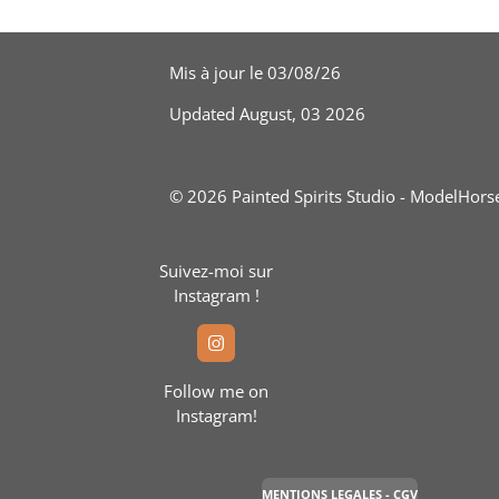
Mis à jour le 03/08/26
Updated August, 03 2026
© 2026 Painted Spirits Studio - ModelHorse
Suivez-moi sur
Instagram !
I
N
S
Follow me on
T
Instagram!
A
G
R
A
M
MENTIONS LEGALES - CGV