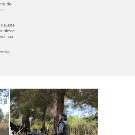
nne, de
des
 s'ajuste
 noblesse
voir aux
etite,