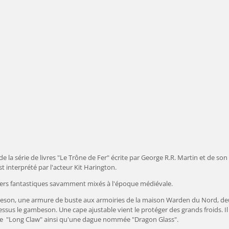
e la série de livres
"Le Trône de Fer" écrite par George R.R. Martin et de son
t interprété par l'acteur Kit Harington.
ivers fantastiques savamment mixés à l'époque médiévale.
eson, une armure de buste aux armoiries de la maison Warden du Nord, de
essus le gambeson. Une cape ajustable vient le protéger des grands froids. Il
e "Long Claw" ainsi qu'une dague nommée "Dragon Glass".