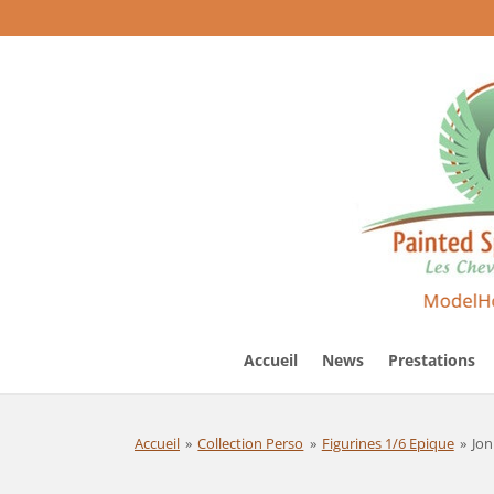
Passer
au
contenu
principal
Accueil
News
Prestations
Accueil
»
Collection Perso
»
Figurines 1/6 Epique
»
Jon