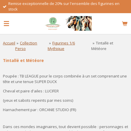
Remise exceptionnelle de 20% sur l'ensemble des figurines en
Passer
stock
au
contenu
principal
Accueil
»
Collection
»
Figurines 1/6
»
Tintallë et
Perso
Mythique
Météore
Tintallë et Météore
Poupée : TB LEAGUE pour le corps combinée à un set comprenant une
tête et une tenue
SUPER DUCK
Cheval et paire d'ailes : LUCIFER
(yeux et sabots repeints par mes soins)
Harnachement par :
ORCANIE STUDIO (FR)
Dans ces mondes imaginaires, tout devient possible : personnages et