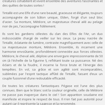
créatures cohabitent et vivent ensemble des aventures fascinantes et
des quêtes de toutes sortes !
Tintallë est une Elfe d'une rare beauté, gracieuse et élégante, toujours
accompagnée de son bâton unique, Elden, forgé d'un seul bloc
d'acier. Sa monture, Météore, un majestueux cheval ailé au pelage
noir de jais, l'accompagne fidèlement.
Ils sont les gardiens célestes du clan des Elfes de l'Air, un duo
indissociable chargé de veiller sur les cieux. La peau nacrée de
Tintallë, éclatante de lumière, contraste magnifiquement avec celle de
sa majestueuse monture, Météore. Ensemble, ils incarnent une
harmonie envoûtante, profondément connectée aux forces célestes.
Météore, le cheval ailé, déploie une envergure impressionnante de 50
cm (à l'échelle de la figurine !), reflétant toute sa puissance. Né des
éclairs et de la foudre, il incarne la force brute et l'énergie des
tempêtes. En vol, sa grâce et son agilité sont incomparables,
sublimées par l'esprit tactique affûté de Tintallë, faisant d’eux un
couple fusionnel d’une redoutable efficacité.
De toutes les créatures fantastiques Pégase est l'une des plus
connues.
Bien que le blanc soit la couleur originelle, celle de Météore
ne passe pas inaperçue dans le ciel !
Son apparition soudaine est
manifeste et inspire le respect de tous. Il n'en fait pas autorité pour
autant car il représente la sagesse et la renommée.