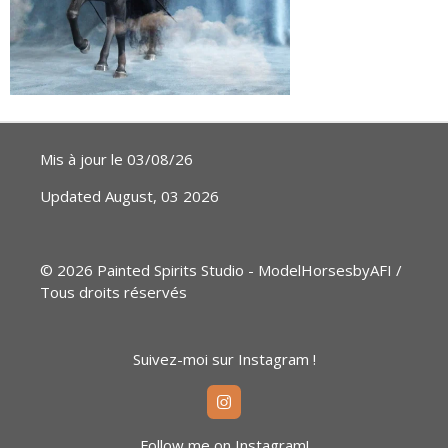
Mis à jour le 03/08/26
Updated August, 03 2026
© 2026 Painted Spirits Studio - ModelHorsesbyAFI /
Tous droits réservés
Suivez-moi sur Instagram !
I
N
S
Follow me on Instagram!